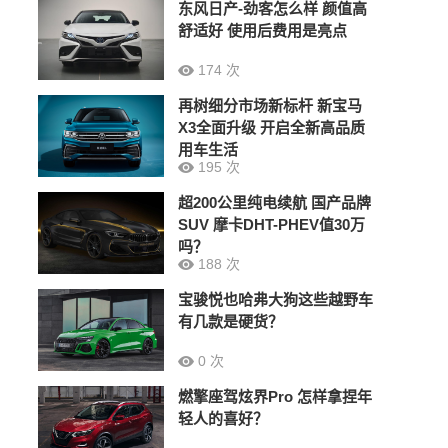
东风日产-劲客怎么样 颜值高
舒适好 使用后费用是亮点
174 次
再树细分市场新标杆 新宝马
X3全面升级 开启全新高品质
用车生活
195 次
超200公里纯电续航 国产品牌
SUV 摩卡DHT-PHEV值30万
吗？
188 次
宝骏悦也哈弗大狗这些越野车
有几款是硬货？
0 次
燃擎座驾炫界Pro 怎样拿捏年
轻人的喜好？