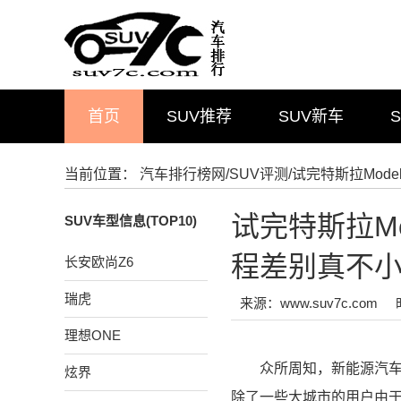
首页
SUV推荐
SUV新车
当前位置：
汽车排行榜网
/
SUV评测
/试完特斯拉Mod
试完特斯拉Mo
SUV车型信息(TOP10)
程差别真不
长安欧尚Z6
瑞虎
来源：www.suv7c.com
理想ONE
众所周知，新能源汽
炫界
除了一些大城市的用户由