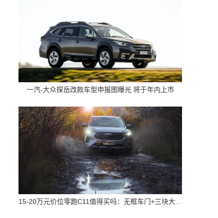
一汽-大众探岳改款车型申报图曝光 将于年内上市
15-20万元价位零跑C11值得买吗：无框车门+三块大屏 配置高空间大