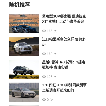
随机推荐
紧凑型SUV哪家强 凯迪拉克
XT4实拍！运动与豪华兼容
165 次
进口帕里斯帝怎么样 售价多
少
162 次
星越L雷神Hi·X试驾：3挡电
驱加持 省油实锤
128 次
1.3T四缸+CVT奔驰同款引擎
全新逍客开起来如何
0 次