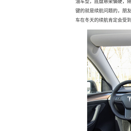
油车型，底盘悬架偏硬，
键的就是续航问题的，朋
车在冬天的续航肯定会受