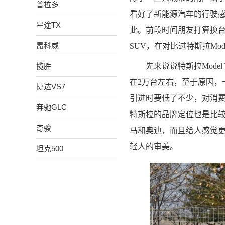
普拉多
看好了新能源汽车的行驶
星途TX
此。前段时间朋友打算换台
昂科威
SUV，在对比过特斯拉Mo
揽胜
先来说说特斯拉Mod
在2万台左右，至于原因，
捷达VS7
引进时要低了不少，对消
奔驰GLC
特斯拉的品牌定位也是比
奇骏
马和奥迪，而且给人感觉
轻人的审美。
坦克500