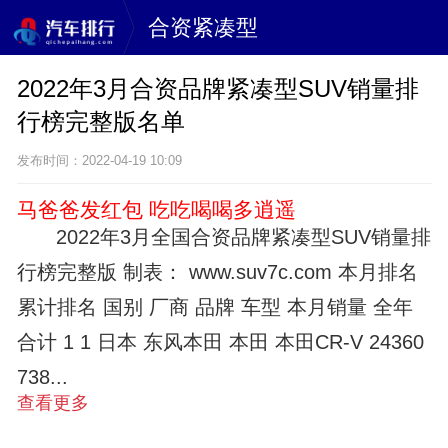
合资紧凑型
2022年3月合资品牌紧凑型SUV销量排
行榜完整版名单
发布时间：2022-04-19 10:09
马爸爸发红包 吃吃喝喝多逍遥
2022年3月全国合资品牌紧凑型SUV销量排
行榜完整版 制表： www.suv7c.com 本月排名
累计排名 国别 厂商 品牌 车型 本月销量 全年
合计 1 1 日本 东风本田 本田 本田CR-V 24360
738...
查看更多