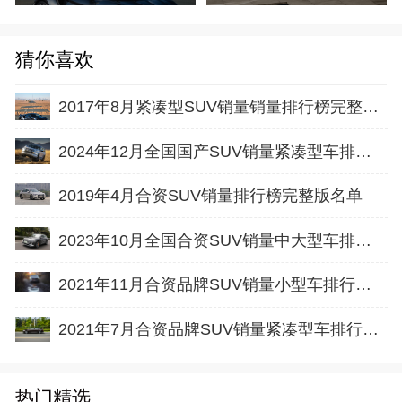
猜你喜欢
2017年8月紧凑型SUV销量销量排行榜完整版名单
2024年12月全国国产SUV销量紧凑型车排行榜完整版(零售量
2019年4月合资SUV销量排行榜完整版名单
2023年10月全国合资SUV销量中大型车排行榜完整版(零售量
2021年11月合资品牌SUV销量小型车排行榜完整版名单
2021年7月合资品牌SUV销量紧凑型车排行榜完整版名单
热门精选