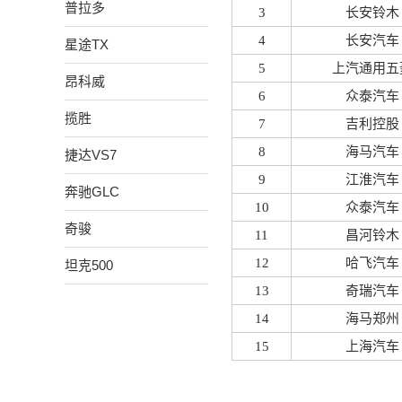
普拉多
3
长安铃木
4
长安汽车
星途TX
5
上汽通用五
昂科威
6
众泰汽车
揽胜
7
吉利控股
8
海马汽车
捷达VS7
9
江淮汽车
奔驰GLC
10
众泰汽车
奇骏
11
昌河铃木
12
哈飞汽车
坦克500
13
奇瑞汽车
14
海马郑州
15
上海汽车