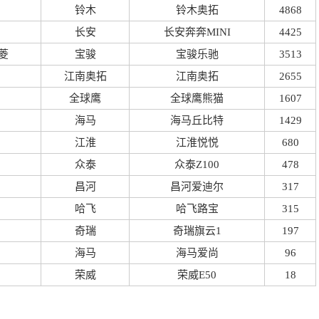
铃木
铃木奥拓
4868
长安
长安奔奔MINI
4425
菱
宝骏
宝骏乐驰
3513
江南奥拓
江南奥拓
2655
全球鹰
全球鹰熊猫
1607
海马
海马丘比特
1429
江淮
江淮悦悦
680
众泰
众泰Z100
478
昌河
昌河爱迪尔
317
哈飞
哈飞路宝
315
奇瑞
奇瑞旗云1
197
海马
海马爱尚
96
荣威
荣威E50
18