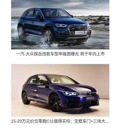
一汽-大众探岳改款车型申报图曝光 将于年内上市
15-20万元价位零跑C11值得买吗：无框车门+三块大屏 配置高空间大