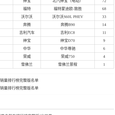
绅宝
北汽绅宝（电动）
72
福特
福特蒙迪欧-致胜
68
沃尔沃
沃尔沃S60L PHEV
33
奔腾
奔腾B90
14
吉利汽车
吉利EC8
11
绅宝
绅宝D70
9
中华
中华尊驰
6
荣威
荣威750
4
雪佛兰
雪佛兰景程
1
型车销量排行榜完整版名单
型车销量排行榜完整版名单