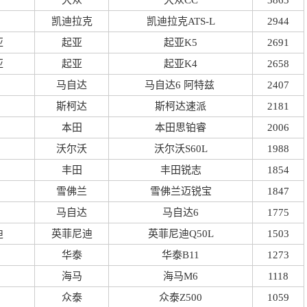
大众
大众CC
3863
凯迪拉克
凯迪拉克ATS-L
2944
亚
起亚
起亚K5
2691
亚
起亚
起亚K4
2658
马自达
马自达6 阿特兹
2407
斯柯达
斯柯达速派
2181
本田
本田思铂睿
2006
沃尔沃
沃尔沃S60L
1988
丰田
丰田锐志
1854
雪佛兰
雪佛兰迈锐宝
1847
马自达
马自达6
1775
迪
英菲尼迪
英菲尼迪Q50L
1503
华泰
华泰B11
1273
海马
海马M6
1118
众泰
众泰Z500
1059