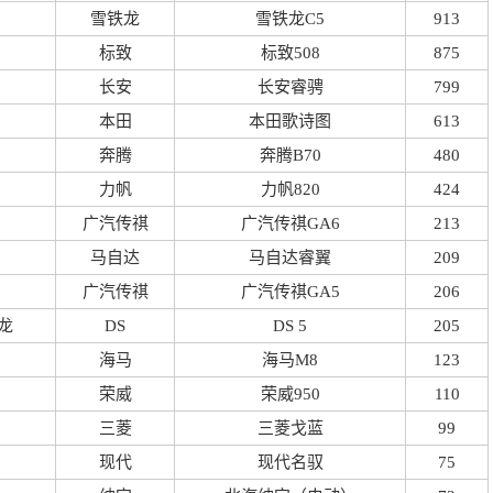
雪铁龙
雪铁龙C5
913
标致
标致508
875
长安
长安睿骋
799
本田
本田歌诗图
613
奔腾
奔腾B70
480
力帆
力帆820
424
广汽传祺
广汽传祺GA6
213
马自达
马自达睿翼
209
广汽传祺
广汽传祺GA5
206
龙
DS
DS 5
205
海马
海马M8
123
荣威
荣威950
110
三菱
三菱戈蓝
99
现代
现代名驭
75