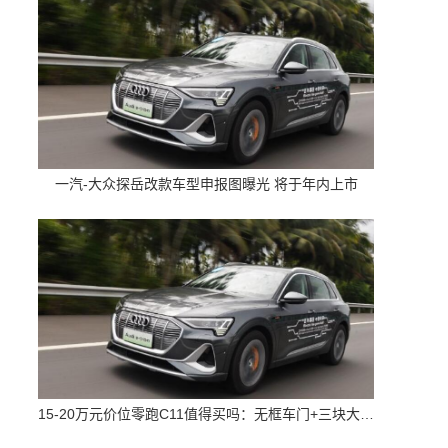
一汽-大众探岳改款车型申报图曝光 将于年内上市
15-20万元价位零跑C11值得买吗：无框车门+三块大屏 配置高空间大