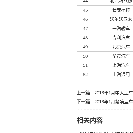
44
北汽新能源
45
长安福特
46
沃尔沃亚太
47
一汽轿车
48
吉利汽车
49
北京汽车
50
华晨汽车
51
上海汽车
52
上汽通用
上一篇
：
2016年1月中大
下一篇
：
2016年1月紧凑
相关内容