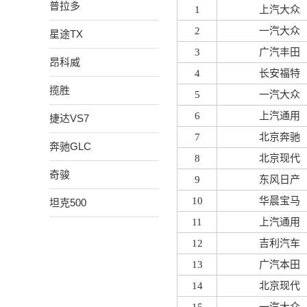
普拉多
1
上汽大众
2
一汽大众
星途TX
3
广汽丰田
昂科威
4
长安福特
揽胜
5
一汽大众
6
上汽通用
捷达VS7
7
北京奔驰
奔驰GLC
8
北京现代
奇骏
9
东风日产
10
华晨宝马
坦克500
11
上汽通用
12
吉利汽车
13
广汽本田
14
北京现代