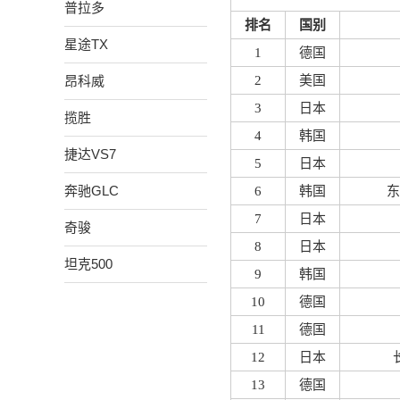
普拉多
排名
国别
星途TX
1
德国
昂科威
2
美国
3
日本
揽胜
4
韩国
捷达VS7
5
日本
奔驰GLC
6
韩国
东
7
日本
奇骏
8
日本
坦克500
9
韩国
10
德国
11
德国
12
日本
13
德国