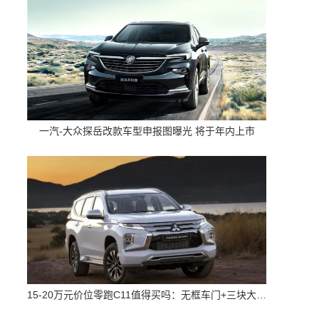
一汽-大众探岳改款车型申报图曝光 将于年内上市
15-20万元价位零跑C11值得买吗：无框车门+三块大屏 配置高空间大