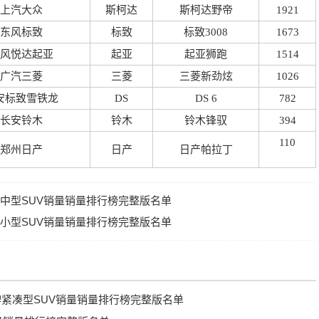
上汽大众
斯柯达
斯柯达野帝
1921
东风标致
标致
标致3008
1673
风悦达起亚
起亚
起亚狮跑
1514
广汽三菱
三菱
三菱新劲炫
1026
安标致雪铁龙
DS
DS 6
782
长安铃木
铃木
铃木锋驭
394
110
郑州日产
日产
日产帕拉丁
品牌中型SUV销量销量排行榜完整版名单
品牌小型SUV销量销量排行榜完整版名单
牌紧凑型SUV销量销量排行榜完整版名单