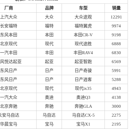
厂商
品牌
车型
销量
上汽大众
大众
大众途观
12291
长安福特
福特
福特翼虎
9974
东风本田
本田
本田CR-V
9198
北京现代
现代
现代途胜
6888
一汽丰田
丰田
丰田RAV4
6830
风悦达起亚
起亚
起亚智跑
6569
东风日产
日产
日产奇骏
5991
东风日产
日产
日产逍客
5288
北京现代
现代
现代ix35
4943
一汽大众
奥迪
奥迪Q3
4138
北京奔驰
奔驰
奔驰GLA
3000
长安马自达
马自达
马自达CX-5
2275
华晨宝马
宝马
宝马X1
2195