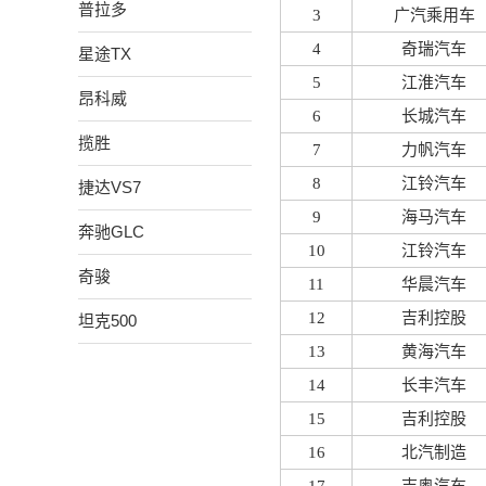
普拉多
3
广汽乘用车
4
奇瑞汽车
星途TX
5
江淮汽车
昂科威
6
长城汽车
揽胜
7
力帆汽车
8
江铃汽车
捷达VS7
9
海马汽车
奔驰GLC
10
江铃汽车
奇骏
11
华晨汽车
12
吉利控股
坦克500
13
黄海汽车
14
长丰汽车
15
吉利控股
16
北汽制造