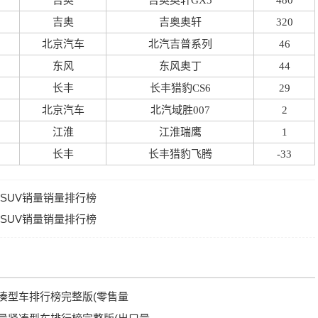
吉奥
吉奥奥轩GX5
480
吉奥
吉奥奥轩
320
北京汽车
北汽吉普系列
46
东风
东风奥丁
44
长丰
长丰猎豹CS6
29
北京汽车
北汽域胜007
2
江淮
江淮瑞鹰
1
长丰
长丰猎豹飞腾
-33
型SUV销量销量排行榜
型SUV销量销量排行榜
量紧凑型车排行榜完整版(零售量