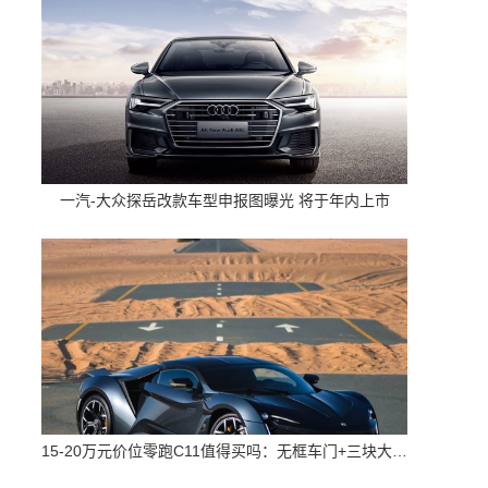
一汽-大众探岳改款车型申报图曝光 将于年内上市
15-20万元价位零跑C11值得买吗：无框车门+三块大屏 配置高空间大