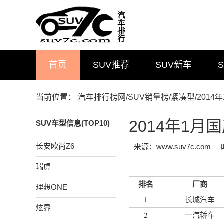
首页
SUV推荐
SUV新车
当前位置：
汽车排行榜网
/
SUV销量榜
/
紧凑型
/201
2014年1
SUV车型信息(TOP10)
长安欧尚Z6
来源：www.suv7c.com
瑞虎
排名
厂商
理想ONE
1
长城汽车
炫界
2
一汽轿车