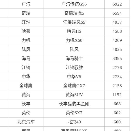
广汽
广汽传祺GS5
6922
奇瑞
奇瑞瑞虎5
6594
江淮
江淮瑞风S5
4937
哈弗
哈弗H5
4588
力帆
力帆X60
4209
陆风
陆风
4025
海马
海马骑士
3395
江铃
江铃驭胜
2776
中华
中华V5
2734
全球鹰
全球鹰GX7
2158
黄海
黄海SUV
1152
长丰
长丰猎豹黑金刚
668
英伦
英伦SX7
602
北京汽车
北京40
600