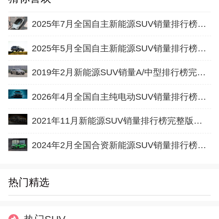
2025年7月全国自主新能源SUV销量排行榜完整版(零售量
2025年5月全国自主新能源SUV销量排行榜完整版(批发量
2019年2月新能源SUV销量A/中型排行榜完整版名单
2026年4月全国自主纯电动SUV销量排行榜完整版(零售量
2021年11月新能源SUV销量排行榜完整版名单
2024年2月全国合资新能源SUV销量排行榜完整版(零售量
热门精选