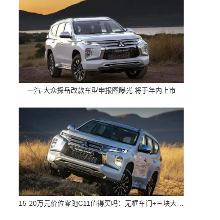
一汽-大众探岳改款车型申报图曝光 将于年内上市
15-20万元价位零跑C11值得买吗：无框车门+三块大屏 配置高空间大