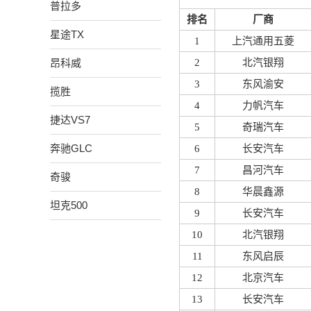
普拉多
排名
厂商
星途TX
1
上汽通用五菱
昂科威
2
北汽银翔
3
东风渝安
揽胜
4
力帆汽车
捷达VS7
5
奇瑞汽车
奔驰GLC
6
长安汽车
7
昌河汽车
奇骏
8
华晨鑫源
坦克500
9
长安汽车
10
北汽银翔
11
东风启辰
12
北京汽车
13
长安汽车