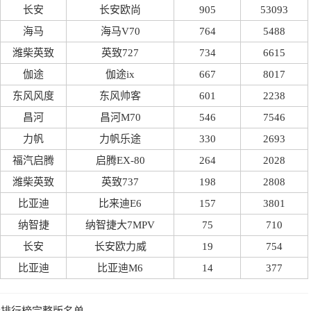
长安
长安欧尚
905
53093
海马
海马V70
764
5488
潍柴英致
英致727
734
6615
伽途
伽途ix
667
8017
东风风度
东风帅客
601
2238
昌河
昌河M70
546
7546
力帆
力帆乐途
330
2693
福汽启腾
启腾EX-80
264
2028
潍柴英致
英致737
198
2808
比亚迪
比来迪E6
157
3801
纳智捷
纳智捷大7MPV
75
710
长安
长安欧力威
19
754
比亚迪
比亚迪M6
14
377
销量排行榜完整版名单