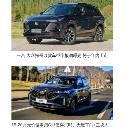
一汽-大众探岳改款车型申报图曝光 将于年内上市
15-20万元价位零跑C11值得买吗：无框车门+三块大屏 配置高空间大