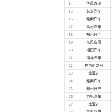
14
华晨鑫源
15
长安汽车
16
潍柴汽车
17
昌河汽车
18
郑州日产
19
东风启辰
20
福田汽车
21
海马汽车
22
福汽新龙马
23
比亚迪
24
潍柴汽车
25
郑州日产
26
力帆汽车
27
比亚迪