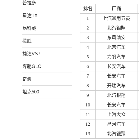
普拉多
排名
厂商
星途TX
1
上汽通用五菱
昂科威
2
北汽银翔
3
东风渝安
揽胜
4
北京汽车
捷达VS7
5
力帆汽车
奔驰GLC
6
长安汽车
7
长安汽车
奇骏
8
开瑞汽车
坦克500
9
北汽银翔
10
长安汽车
11
上汽大众
12
昌河汽车
13
北汽银翔