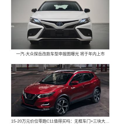
一汽-大众探岳改款车型申报图曝光 将于年内上市
15-20万元价位零跑C11值得买吗：无框车门+三块大屏 配置高空间大