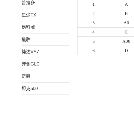
普拉多
1
A
2
B
星途TX
3
A0
昂科威
4
C
揽胜
5
A00
6
D
捷达VS7
奔驰GLC
奇骏
坦克500