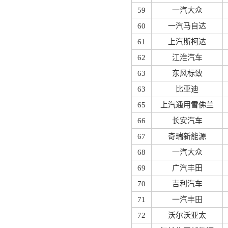
59
一汽大众
60
一汽马自达
61
上汽斯柯达
62
江淮汽车
63
东风标致
63
比亚迪
65
上汽通用雪佛兰
66
长安汽车
67
奇瑞新能源
68
一汽大众
69
广汽丰田
70
吉利汽车
71
一汽丰田
72
沃尔沃亚太