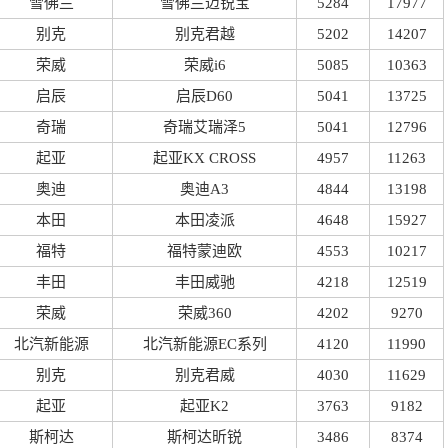
雪佛兰
雪佛兰迈锐宝
5284
17977
别克
别克君越
5202
14207
荣威
荣威i6
5085
10363
启辰
启辰D60
5041
13725
奇瑞
奇瑞艾瑞泽5
5041
12796
起亚
起亚KX CROSS
4957
11263
奥迪
奥迪A3
4844
13198
本田
本田凌派
4648
15927
福特
福特蒙迪欧
4553
10217
丰田
丰田威驰
4218
12519
荣威
荣威360
4202
9270
北汽新能源
北汽新能源EC系列
4120
11990
别克
别克君威
4030
11629
起亚
起亚K2
3763
9182
斯柯达
斯柯达昕锐
3486
8374