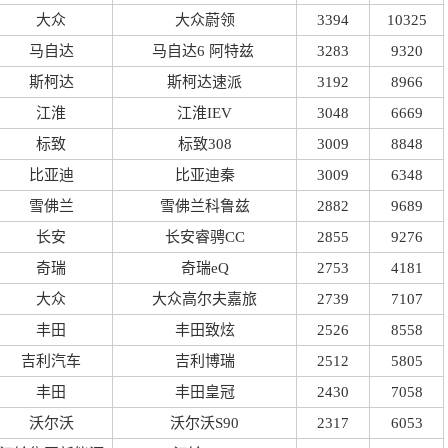
大众
大众蔚领
3394
10325
马自达
马自达6 阿特兹
3283
9320
斯柯达
斯柯达速派
3192
8966
江淮
江淮IEV
3048
6669
标致
标致308
3009
8848
比亚迪
比亚迪秦
3009
6348
雪佛兰
雪佛兰科鲁兹
2882
9689
长安
长安睿骋CC
2855
9276
奇瑞
奇瑞eQ
2753
4181
大众
大众高尔夫嘉旅
2739
7107
丰田
丰田致炫
2526
8558
吉利汽车
吉利博瑞
2512
5805
丰田
丰田皇冠
2430
7058
沃尔沃
沃尔沃S90
2317
6053