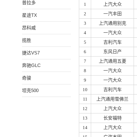
普拉多
1
上汽大众
2
一汽丰田
星途TX
3
上汽通用别克
昂科威
4
一汽大众
揽胜
5
吉利汽车
6
东风日产
捷达VS7
7
上汽通用五菱
奔驰GLC
8
一汽大众
奇骏
9
一汽大众
10
吉利汽车
坦克500
11
上汽通用雪佛兰
12
上汽大众
13
长安福特
14
上汽大众