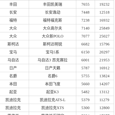
丰田
丰田凯美瑞
7655
19232
长安
长安逸动
7448
12518
福特
福特福克斯
7238
16932
大众
大众高尔夫
7140
25849
大众
大众新POLO
7077
25027
斯柯达
斯柯达明锐
6682
15796
宝马
宝马5系
6150
20297
马自达
马自达3 昂克赛拉
6001
21953
日产
日产天籁
5787
16912
名爵
名爵6
5755
13824
本田
本田飞度
5660
14207
起亚
起亚K3
5482
13112
凯迪拉克
凯迪拉克ATS-L
5379
11279
凯迪拉克
凯迪拉克XTS
5300
12800