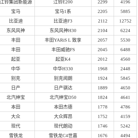
江铃集团新能源
江铃E200
2299
4196
宝马
宝马1系
2205
5885
比亚迪
比亚迪F3
2112
12752
东风风神
东风风神H30
2104
6224
丰田
丰田YARiS L 致享
2057
5530
丰田
丰田威驰FS
2045
6488
起亚
起亚K4
2012
4560
中华
中华H330
1968
2448
别克
别克阅朗
1924
5845
日产
日产骐达
1889
4650
北汽绅宝
北汽绅宝D50
1824
4641
本田
本田杰德
1778
4786
大众
大众辉昂
1752
4159
现代
现代朗动
1746
5242
雪铁龙
雪铁龙C4世嘉
1676
4494