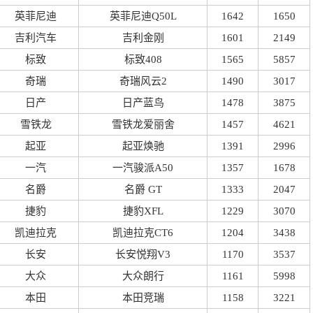
英菲尼迪
英菲尼迪Q50L
1642
1650
吉利汽车
吉利金刚
1601
2149
标致
标致408
1565
5857
奇瑞
奇瑞风云2
1490
3017
日产
日产蓝鸟
1478
3875
雪铁龙
雪铁龙爱丽舍
1457
4621
起亚
起亚焕驰
1391
2996
一汽
一汽骏派A50
1357
1678
名爵
名爵 GT
1333
2047
捷豹
捷豹XFL
1229
3070
凯迪拉克
凯迪拉克CT6
1204
3438
长安
长安悦翔V3
1170
3537
大众
大众朗行
1161
5998
本田
本田竞瑞
1158
3221