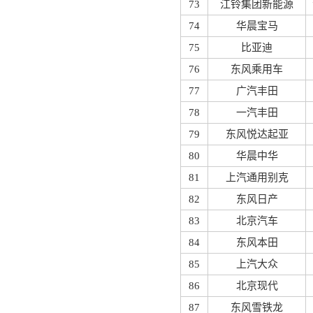
73
江铃集团新能源
74
华晨宝马
75
比亚迪
76
东风乘用车
77
广汽丰田
78
一汽丰田
79
东风悦达起亚
80
华晨中华
81
上汽通用别克
82
东风日产
83
北京汽车
84
东风本田
85
上汽大众
86
北京现代
87
东风雪铁龙