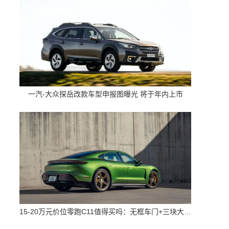
一汽-大众探岳改款车型申报图曝光 将于年内上市
15-20万元价位零跑C11值得买吗：无框车门+三块大屏 配置高空间大