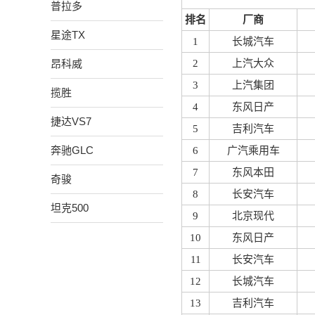
普拉多
排名
厂商
星途TX
1
长城汽车
昂科威
2
上汽大众
3
上汽集团
揽胜
4
东风日产
捷达VS7
5
吉利汽车
奔驰GLC
6
广汽乘用车
7
东风本田
奇骏
8
长安汽车
坦克500
9
北京现代
10
东风日产
11
长安汽车
12
长城汽车
13
吉利汽车