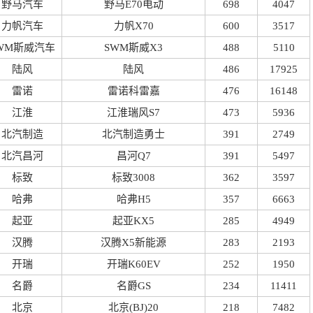
野马汽车
野马E70电动
698
4047
力帆汽车
力帆X70
600
3517
WM斯威汽车
SWM斯威X3
488
5110
陆风
陆风
486
17925
雷诺
雷诺科雷嘉
476
16148
江淮
江淮瑞风S7
473
5936
北汽制造
北汽制造勇士
391
2749
北汽昌河
昌河Q7
391
5497
标致
标致3008
362
3597
哈弗
哈弗H5
357
6663
起亚
起亚KX5
285
4949
汉腾
汉腾X5新能源
283
2193
开瑞
开瑞K60EV
252
1950
名爵
名爵GS
234
11411
北京
北京(BJ)20
218
7482