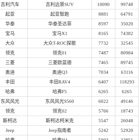
吉利汽车
吉利远景SUV
10090
99748
起亚
起亚智跑
8881
64791
华泰
华泰圣达菲
8597
35020
宝马
宝马X1
8165
74382
大众
大众T-ROC探歌
7732
32545
领克
领克01
7487
80984
三菱
三菱欧蓝德
7465
89745
奥迪
奥迪Q3
7034
63116
丰田
丰田RAV4
6407
118293
哈弗
哈弗F5
6265
6265
东风风光
东风风光S560
6022
49146
领克
领克02
5766
18743
斯柯达
斯柯达柯米克
5547
26048
Jeep
Jeep指南者
5242
52920