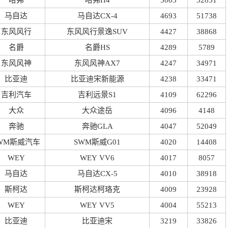
哈弗
哈弗H4
5003
32851
马自达
马自达CX-4
4693
51738
东风风行
东风风行景逸SUV
4427
38868
名爵
名爵HS
4289
5789
东风风神
东风风神AX7
4247
34971
比亚迪
比亚迪宋新能源
4238
33471
吉利汽车
吉利远景S1
4109
62296
大众
大众途岳
4096
4148
奔驰
奔驰GLA
4047
52049
WM斯威汽车
SWM斯威G01
4020
14408
WEY
WEY VV6
4017
8057
马自达
马自达CX-5
4010
38918
斯柯达
斯柯达柯珞克
4009
23928
WEY
WEY VV5
4004
55213
比亚迪
比亚迪宋
3219
33826