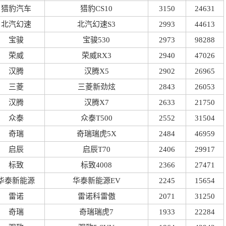
猎豹汽车
猎豹CS10
3150
24631
北汽幻速
北汽幻速S3
2993
44613
宝骏
宝骏530
2973
98288
荣威
荣威RX3
2940
47026
汉腾
汉腾X5
2902
26965
三菱
三菱新劲炫
2843
26053
汉腾
汉腾X7
2633
21750
众泰
众泰T500
2552
31504
奇瑞
奇瑞瑞虎5X
2484
46959
启辰
启辰T70
2406
29917
标致
标致4008
2366
27471
华泰新能源
华泰新能源EV
2245
15654
雷诺
雷诺科雷傲
2071
31250
奇瑞
奇瑞瑞虎7
1933
22284