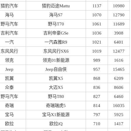
猎豹汽车
猎豹迈途Mattu
1137
10980
海马
海马S7
1070
12790
野马汽车
野马T70
1061
11689
吉利汽车
吉利帝豪GSe
1036
3908
一汽
一汽森雅R9
1021
6401
东风风行
东风风行SX6
1019
12477
领克
领克01新能源
989
1616
Jeep
Jeep自由侠
957
15465
凯翼
凯翼X5
868
6209
众泰
大迈X5
836
8606
野马汽车
野马T80
827
6460
奇瑞
奇瑞瑞虎5
814
16035
宝马
宝马X1新能源
797
5925
欧拉
欧拉iQ
710
1417