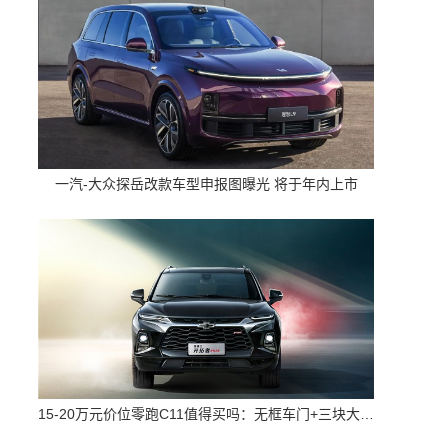
一汽-大众探岳改款车型申报图曝光 将于年内上市
15-20万元价位零跑C11值得买吗：无框车门+三块大屏 配置高空间大