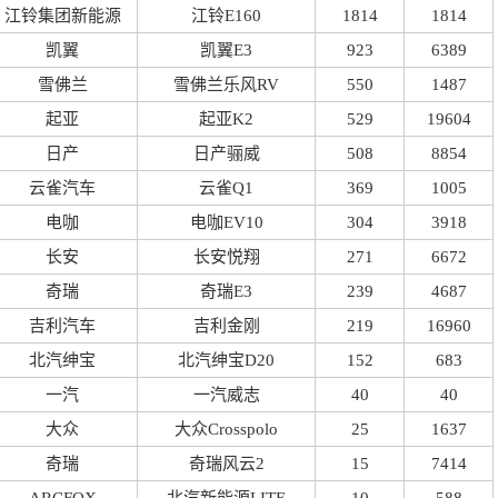
江铃集团新能源
江铃E160
1814
1814
凯翼
凯翼E3
923
6389
雪佛兰
雪佛兰乐风RV
550
1487
起亚
起亚K2
529
19604
日产
日产骊威
508
8854
云雀汽车
云雀Q1
369
1005
电咖
电咖EV10
304
3918
长安
长安悦翔
271
6672
奇瑞
奇瑞E3
239
4687
吉利汽车
吉利金刚
219
16960
北汽绅宝
北汽绅宝D20
152
683
一汽
一汽威志
40
40
大众
大众Crosspolo
25
1637
奇瑞
奇瑞风云2
15
7414