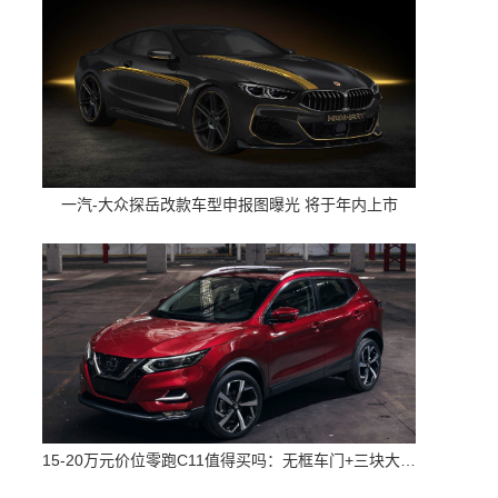
一汽-大众探岳改款车型申报图曝光 将于年内上市
15-20万元价位零跑C11值得买吗：无框车门+三块大屏 配置高空间大