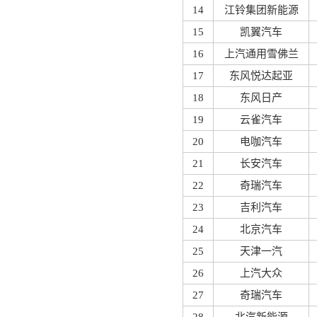
14
江铃集团新能源
15
凯翼汽车
16
上汽通用雪佛兰
17
东风悦达起亚
18
东风日产
19
云雀汽车
20
电咖汽车
21
长安汽车
22
奇瑞汽车
23
吉利汽车
24
北京汽车
25
天津一汽
26
上汽大众
27
奇瑞汽车