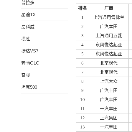
普拉多
排名
厂商
星途TX
1
上汽通用雪佛兰
昂科威
2
广汽本田
3
上汽通用五菱
揽胜
4
东风悦达起亚
捷达VS7
5
东风悦达起亚
奔驰GLC
6
北京现代
7
北京现代
奇骏
8
上汽大众
坦克500
9
广汽丰田
10
广汽丰田
11
一汽丰田
12
上汽集团
13
一汽丰田