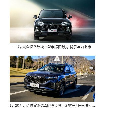
一汽-大众探岳改款车型申报图曝光 将于年内上市
15-20万元价位零跑C11值得买吗：无框车门+三块大屏 配置高空间大