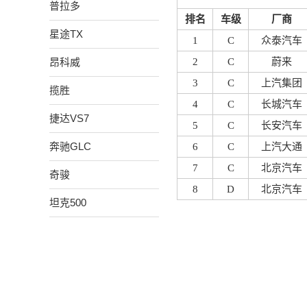
普拉多
排名
车级
厂商
星途TX
1
C
众泰汽车
昂科威
2
C
蔚来
3
C
上汽集团
揽胜
4
C
长城汽车
捷达VS7
5
C
长安汽车
奔驰GLC
6
C
上汽大通
7
C
北京汽车
奇骏
8
D
北京汽车
坦克500