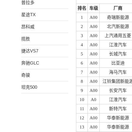
普拉多
排名
车级
厂商
星途TX
1
A00
奇瑞新能源
昂科威
2
A00
北汽新能源
3
A00
上汽通用五菱
揽胜
4
A00
江淮汽车
捷达VS7
5
A00
长城汽车
奔驰GLC
6
A00
比亚迪
7
A00
海马汽车
奇骏
8
A00
江铃集团新能
坦克500
9
A00
长安汽车
10
A0
江淮汽车
11
A00
新特汽车
12
A00
华泰新能源
13
A00
华泰新能源