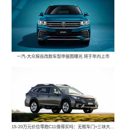
一汽-大众探岳改款车型申报图曝光 将于年内上市
15-20万元价位零跑C11值得买吗：无框车门+三块大屏 配置高空间大