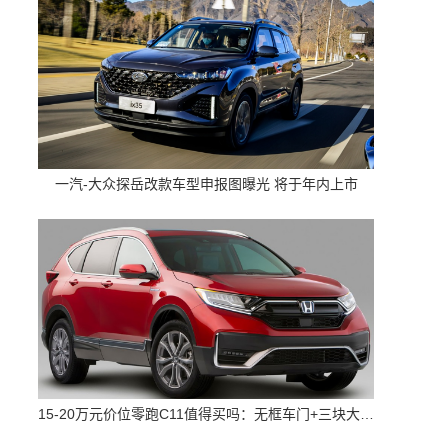
一汽-大众探岳改款车型申报图曝光 将于年内上市
15-20万元价位零跑C11值得买吗：无框车门+三块大屏 配置高空间大