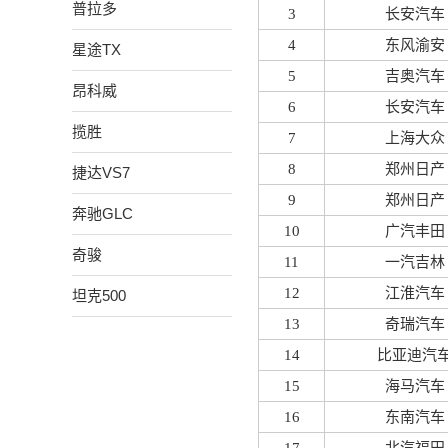
普拉多
3
长安汽车
4
东风渝安
星途TX
5
吉奥汽车
昂科威
6
长安汽车
揽胜
7
上海大众
8
郑州日产
捷达VS7
9
郑州日产
奔驰GLC
10
广汽丰田
奇骏
11
一汽吉林
12
江淮汽车
坦克500
13
奇瑞汽车
14
比亚迪汽
15
海马汽车
16
东南汽车