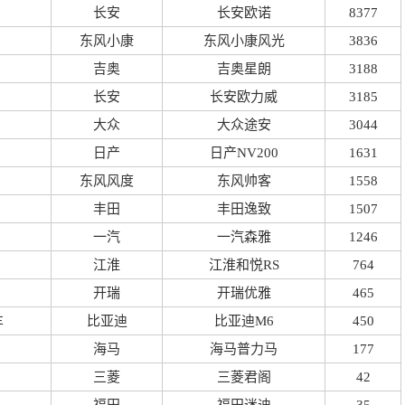
长安
长安欧诺
8377
东风小康
东风小康风光
3836
吉奥
吉奥星朗
3188
长安
长安欧力威
3185
大众
大众途安
3044
日产
日产NV200
1631
东风风度
东风帅客
1558
丰田
丰田逸致
1507
一汽
一汽森雅
1246
江淮
江淮和悦RS
764
开瑞
开瑞优雅
465
车
比亚迪
比亚迪M6
450
海马
海马普力马
177
三菱
三菱君阁
42