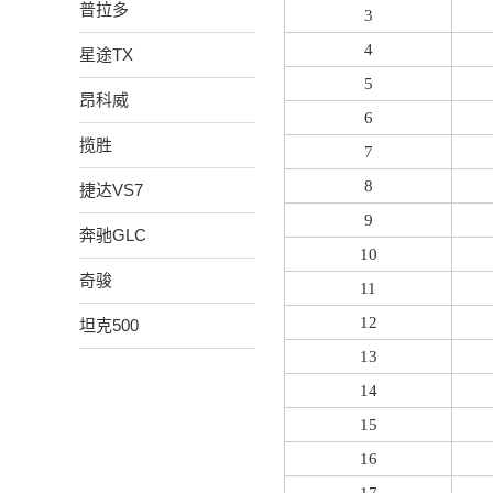
普拉多
3
4
星途TX
5
昂科威
6
揽胜
7
8
捷达VS7
9
奔驰GLC
10
奇骏
11
12
坦克500
13
14
15
16