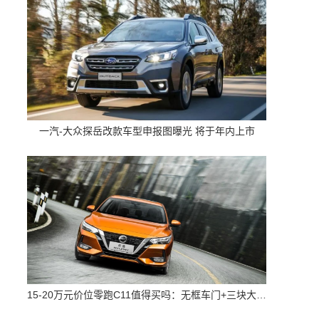
一汽-大众探岳改款车型申报图曝光 将于年内上市
15-20万元价位零跑C11值得买吗：无框车门+三块大屏 配置高空间大