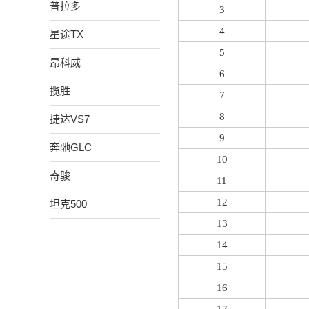
普拉多
3
4
星途TX
5
昂科威
6
揽胜
7
8
捷达VS7
9
奔驰GLC
10
奇骏
11
12
坦克500
13
14
15
16