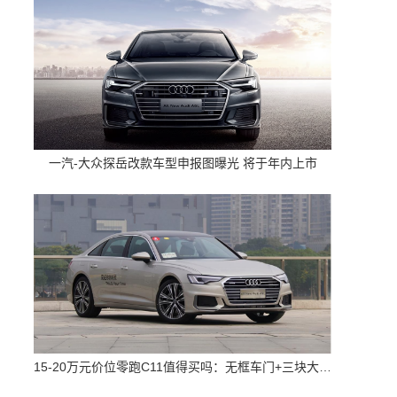
一汽-大众探岳改款车型申报图曝光 将于年内上市
15-20万元价位零跑C11值得买吗：无框车门+三块大屏 配置高空间大