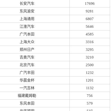
长安汽车
17696
东风渝安
9281
上海通用
6807
江淮汽车
5646
广汽本田
4585
上海大众
3316
郑州日产
3295
吉奥汽车
3210
北京汽车
2500
广汽丰田
1232
华晨金杯
1201
一汽吉林
1132
福建戴姆勒
756
东风本田
579