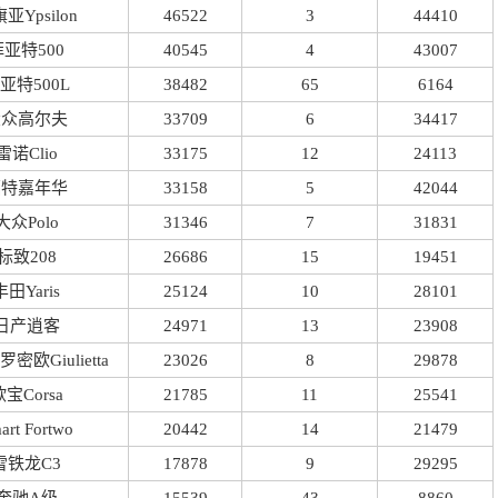
亚Ypsilon
46522
3
44410
菲亚特500
40545
4
43007
亚特500L
38482
65
6164
大众高尔夫
33709
6
34417
雷诺Clio
33175
12
24113
福特嘉年华
33158
5
42044
大众Polo
31346
7
31831
标致208
26686
15
19451
丰田Yaris
25124
10
28101
日产逍客
24971
13
23908
密欧Giulietta
23026
8
29878
宝Corsa
21785
11
25541
art Fortwo
20442
14
21479
雪铁龙C3
17878
9
29295