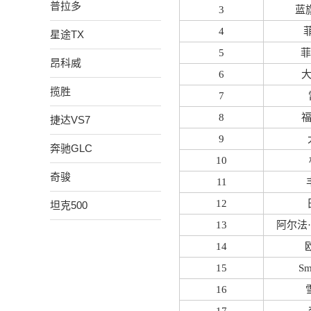
普拉多
3
蓝旗
4
星途TX
5
菲
昂科威
6
揽胜
7
8
捷达VS7
9
奔驰GLC
10
奇骏
11
12
坦克500
13
阿尔法·罗
14
欧
15
Sm
16