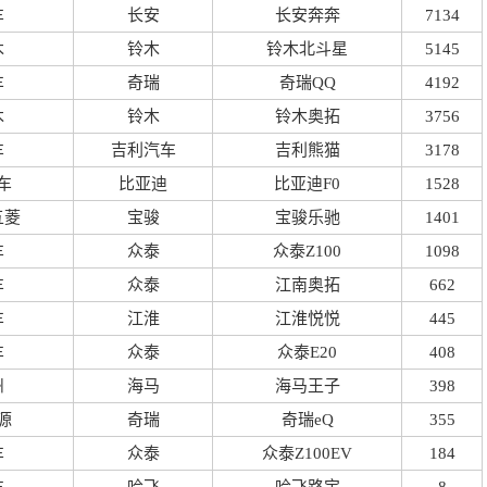
车
长安
长安奔奔
7134
木
铃木
铃木北斗星
5145
车
奇瑞
奇瑞QQ
4192
木
铃木
铃木奥拓
3756
车
吉利汽车
吉利熊猫
3178
车
比亚迪
比亚迪F0
1528
五菱
宝骏
宝骏乐驰
1401
车
众泰
众泰Z100
1098
车
众泰
江南奥拓
662
车
江淮
江淮悦悦
445
车
众泰
众泰E20
408
州
海马
海马王子
398
源
奇瑞
奇瑞eQ
355
车
众泰
众泰Z100EV
184