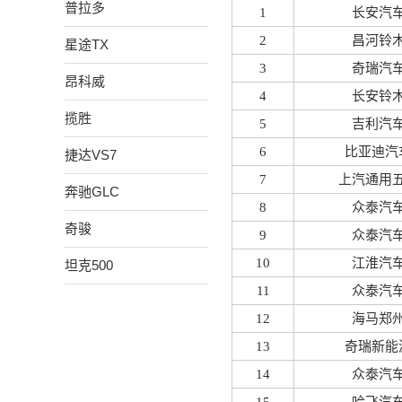
普拉多
1
长安汽
2
昌河铃
星途TX
3
奇瑞汽
昂科威
4
长安铃
揽胜
5
吉利汽
6
比亚迪汽
捷达VS7
7
上汽通用
奔驰GLC
8
众泰汽
奇骏
9
众泰汽
10
江淮汽
坦克500
11
众泰汽
12
海马郑
13
奇瑞新能
14
众泰汽