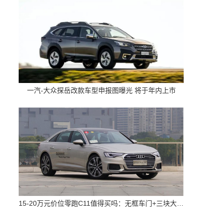
一汽-大众探岳改款车型申报图曝光 将于年内上市
15-20万元价位零跑C11值得买吗：无框车门+三块大屏 配置高空间大