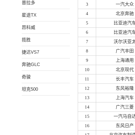
普拉多
3
一汽大众
4
北京奔驰
星途TX
5
比亚迪汽
昂科威
6
比亚迪汽
揽胜
7
沃尔沃亚
8
广汽丰田
捷达VS7
9
上海通用
奔驰GLC
10
北京现代
奇骏
11
长丰汽车
12
东风裕隆
坦克500
13
上海汽车
14
广汽三菱
15
一汽马自
16
东风日产