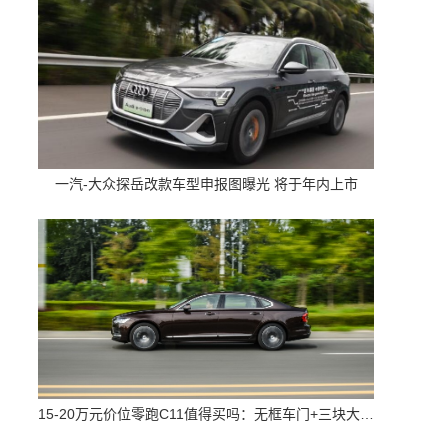
一汽-大众探岳改款车型申报图曝光 将于年内上市
15-20万元价位零跑C11值得买吗：无框车门+三块大屏 配置高空间大