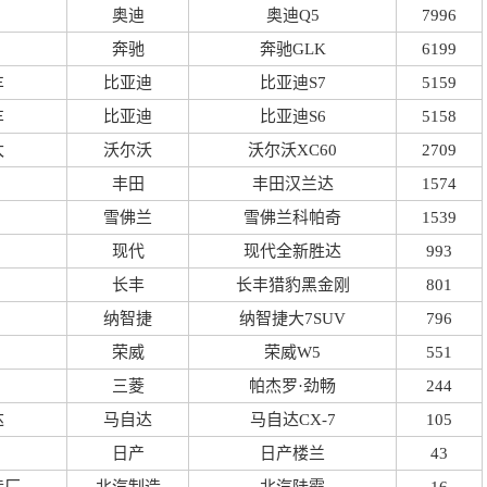
奥迪
奥迪Q5
7996
奔驰
奔驰GLK
6199
车
比亚迪
比亚迪S7
5159
车
比亚迪
比亚迪S6
5158
太
沃尔沃
沃尔沃XC60
2709
丰田
丰田汉兰达
1574
雪佛兰
雪佛兰科帕奇
1539
现代
现代全新胜达
993
长丰
长丰猎豹黑金刚
801
纳智捷
纳智捷大7SUV
796
荣威
荣威W5
551
三菱
帕杰罗·劲畅
244
达
马自达
马自达CX-7
105
日产
日产楼兰
43