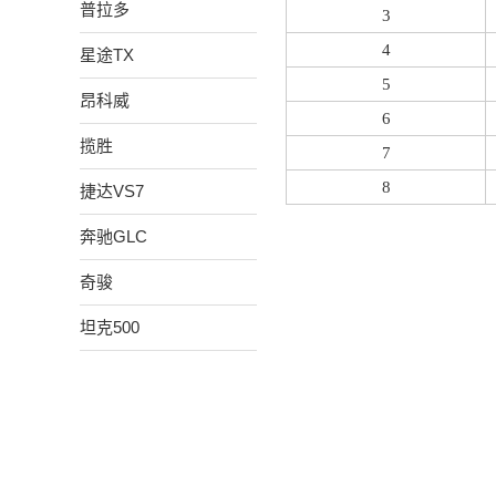
普拉多
3
4
星途TX
5
昂科威
6
揽胜
7
8
捷达VS7
奔驰GLC
奇骏
坦克500