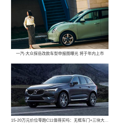
一汽-大众探岳改款车型申报图曝光 将于年内上市
15-20万元价位零跑C11值得买吗：无框车门+三块大屏 配置高空间大