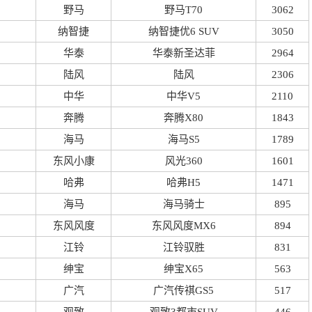
野马
野马T70
3062
纳智捷
纳智捷优6 SUV
3050
华泰
华泰新圣达菲
2964
陆风
陆风
2306
中华
中华V5
2110
奔腾
奔腾X80
1843
海马
海马S5
1789
东风小康
风光360
1601
哈弗
哈弗H5
1471
海马
海马骑士
895
东风风度
东风风度MX6
894
江铃
江铃驭胜
831
绅宝
绅宝X65
563
广汽
广汽传祺GS5
517