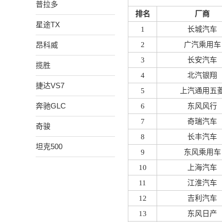
普拉多
排名
厂商
星途TX
1
长城汽车
昂科威
2
广汽乘用车
3
长安汽车
揽胜
4
北汽银翔
捷达VS7
5
上汽通用五
奔驰GLC
6
东风风行
7
奇瑞汽车
奇骏
8
长丰汽车
坦克500
9
东风乘用车
10
上海汽车
11
江淮汽车
12
吉利汽车
13
东风日产