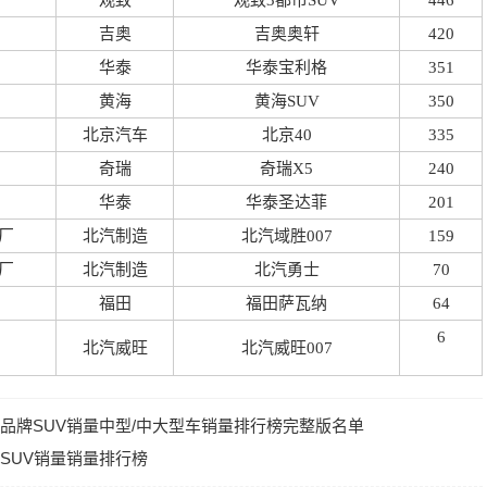
观致
观致3都市SUV
446
吉奥
吉奥奥轩
420
华泰
华泰宝利格
351
黄海
黄海SUV
350
北京汽车
北京40
335
奇瑞
奇瑞X5
240
华泰
华泰圣达菲
201
厂
北汽制造
北汽域胜007
159
厂
北汽制造
北汽勇士
70
福田
福田萨瓦纳
64
6
北汽威旺
北汽威旺007
自主品牌SUV销量中型/中大型车销量排行榜完整版名单
型SUV销量销量排行榜