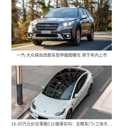
一汽-大众探岳改款车型申报图曝光 将于年内上市
15-20万元价位零跑C11值得买吗：无框车门+三块大屏 配置高空间大