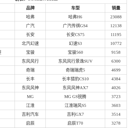
品牌
车型
销量
哈弗
哈弗H6
23088
广汽
广汽传祺GS4
12138
长安
长安CS75
11195
北汽幻速
幻速S3
10772
菱
宝骏
宝骏560
9158
东风风行
东风风行景逸SUV
6300
奇瑞
奇瑞瑞虎5
4699
长丰
长丰猎豹CS10
4384
东风风神
东风风神AX7
4026
MG
MG GS锐腾
3723
江淮
江淮瑞风S5
3603
吉利汽车
吉利GX7
3514
启辰
启辰T70
3278