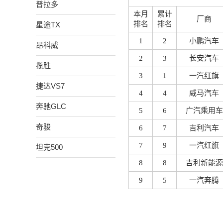
普拉多
本月
累计
厂商
排名
排名
星途TX
1
2
小鹏汽车
昂科威
2
3
长安汽车
揽胜
3
1
一汽红旗
捷达VS7
4
4
威马汽车
奔驰GLC
5
6
广汽乘用车
奇骏
6
7
吉利汽车
7
9
一汽红旗
坦克500
8
8
吉利新能源
9
5
一汽奔腾