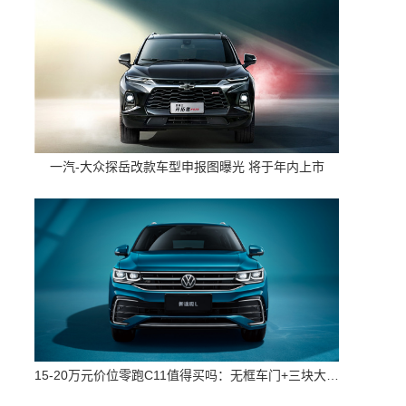
一汽-大众探岳改款车型申报图曝光 将于年内上市
15-20万元价位零跑C11值得买吗：无框车门+三块大屏 配置高空间大