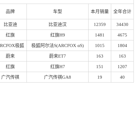
品牌
车型
本月销量
全年合计
比亚迪
比亚迪汉
12359
34430
红旗
红旗H9
1481
4675
RCFOX极狐
极狐阿尔法S(ARCFOX
αS)
1015
1804
蔚来
蔚来ET7
163
163
红旗
红旗H7
151
1207
广汽传祺
广汽传祺GA8
19
40