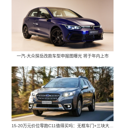
一汽-大众探岳改款车型申报图曝光 将于年内上市
15-20万元价位零跑C11值得买吗：无框车门+三块大屏 配置高空间大