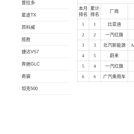
普拉多
本月
累计
厂商
排名
排名
星途TX
1
1
比亚迪
昂科威
2
2
一汽红旗
揽胜
3
3
北汽新能源
A
捷达VS7
4
5
蔚来
奔驰GLC
5
4
一汽红旗
奇骏
6
6
广汽乘用车
坦克500