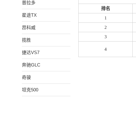
普拉多
排名
星途TX
1
昂科威
2
3
揽胜
4
捷达VS7
奔驰GLC
奇骏
坦克500