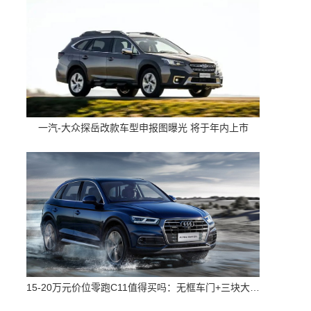
一汽-大众探岳改款车型申报图曝光 将于年内上市
15-20万元价位零跑C11值得买吗：无框车门+三块大屏 配置高空间大