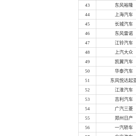
43
东风裕隆
44
上海汽车
45
长城汽车
46
东风雷诺
47
江铃汽车
48
上汽大众
49
凯翼汽车
50
华泰汽车
51
东风悦达起
52
江淮汽车
53
吉利汽车
54
广汽三菱
55
郑州日产
56
一汽轿车