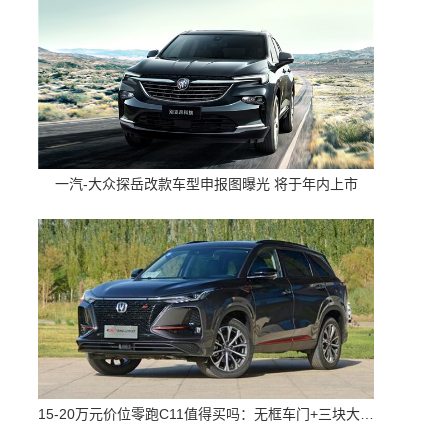
一汽-大众探岳改款车型申报图曝光 将于年内上市
15-20万元价位零跑C11值得买吗：无框车门+三块大屏 配置高空间大