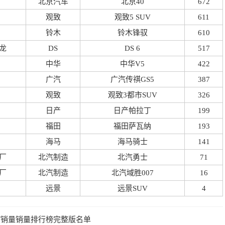
北京汽车
北京40
672
观致
观致5 SUV
611
铃木
铃木锋驭
610
龙
DS
DS 6
517
中华
中华V5
422
广汽
广汽传祺GS5
387
观致
观致3都市SUV
326
日产
日产帕拉丁
199
福田
福田萨瓦纳
193
海马
海马骑士
141
厂
北汽制造
北汽勇士
71
厂
北汽制造
北汽域胜007
16
远景
远景SUV
4
UV销量销量排行榜完整版名单