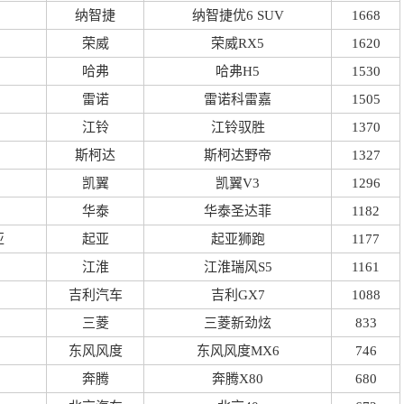
纳智捷
纳智捷优6 SUV
1668
荣威
荣威RX5
1620
哈弗
哈弗H5
1530
雷诺
雷诺科雷嘉
1505
江铃
江铃驭胜
1370
斯柯达
斯柯达野帝
1327
凯翼
凯翼V3
1296
华泰
华泰圣达菲
1182
亚
起亚
起亚狮跑
1177
江淮
江淮瑞风S5
1161
吉利汽车
吉利GX7
1088
三菱
三菱新劲炫
833
东风风度
东风风度MX6
746
奔腾
奔腾X80
680