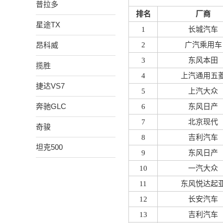
普拉多
排名
厂商
星途TX
1
长城汽车
昂科威
2
广汽乘用车
3
东风本田
揽胜
4
上汽通用五
捷达VS7
5
上汽大众
奔驰GLC
6
东风日产
7
北京现代
奇骏
8
吉利汽车
坦克500
9
东风日产
10
一汽大众
11
东风悦达起
12
长安汽车
13
吉利汽车