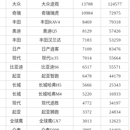
大众
大众途观
13788
124577
奇瑞
奇瑞瑞虎
10984
72975
丰田
丰田RAV4
8469
79318
奥迪
奥迪Q5
8129
57426
丰田
丰田汉兰达
7183
53259
日产
日产逍客
7109
83476
现代
现代ix35
7014
55664
比亚迪
比亚迪S6
6517
55571
起亚
起亚智跑
6478
44179
长城
长城哈弗H5
5666
25343
长城
长城哈弗M4
5220
16933
现代
现代途胜
4772
34197
起亚
起亚狮跑
3372
24834
全球鹰
全球鹰GX7
3013
12623