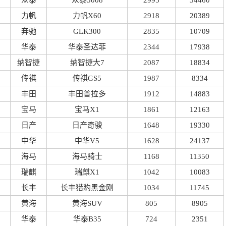
众泰
众泰5008
2995
34460
力帆
力帆X60
2918
20389
奔驰
GLK300
2835
10709
华泰
华泰圣达菲
2344
17938
纳智捷
纳智捷大7
2087
18834
传祺
传祺GS5
1987
8334
丰田
丰田普拉多
1912
14883
宝马
宝马X1
1861
12163
日产
日产奇骏
1648
19330
中华
中华V5
1628
24137
海马
海马骑士
1168
11350
瑞麒
瑞麒X1
1042
10083
长丰
长丰猎豹黑金刚
1034
11745
黄海
黄海SUV
805
8905
华泰
华泰B35
724
2351