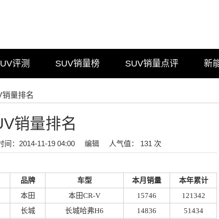
SUV评测
SUV销量榜
SUV销量点评
新
UV销量排名
SUV销量排名
时间：2014-11-19 04:00
编辑
人气值： 131 次
品牌
车型
本月销量
本年累计
本田
本田CR-V
15746
121342
长城
长城哈弗H6
14836
51434