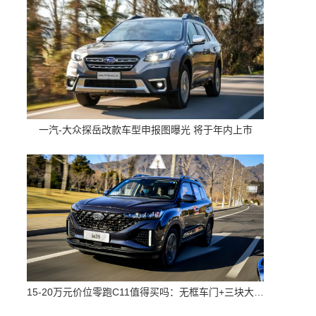
一汽-大众探岳改款车型申报图曝光 将于年内上市
15-20万元价位零跑C11值得买吗：无框车门+三块大屏 配置高空间大