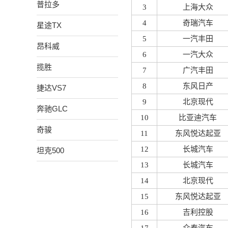
普拉多
3
上海大众
4
奇瑞汽车
星途TX
5
一汽丰田
昂科威
6
一汽大众
揽胜
7
广汽丰田
8
东风日产
捷达VS7
9
北京现代
奔驰GLC
10
比亚迪汽车
奇骏
11
东风悦达起亚
12
长城汽车
坦克500
13
长城汽车
14
北京现代
15
东风悦达起亚
16
吉利控股