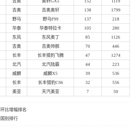
吉奥
奥轩GX5
152
1119
吉奥
吉奥奥轩
138
1799
野马
野马F99
137
218
华泰
华泰特拉卡
105
280
东风
东风奥丁
85
1126
吉奥
吉奥帅舰
70
446
长丰
长丰猎豹飞腾
47
1274
北汽
北汽陆霸
44
223
威麟
威麟X5
39
536
长丰
长丰猎豹CS6
32
556
美亚
天汽美亚
7
50
销量环比增幅排名
销量国别排行