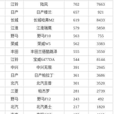
江铃
陆风
702
7663
日产
日产楼兰
657
921
长城
长城哈弗M2
619
8433
江淮
江淮瑞鹰
579
5850
野马
野马F10
563
755
荣威
荣威W5
562
3383
丰田
丰田兰德酷路泽
555
3550
江铃
宝威6477DA
544
8144
中兴
中兴无限
391
2945
日产
日产帕拉丁
361
3686
北汽
北汽吉普
301
3520
三菱
帕杰罗
281
2739
野马
野马F12
243
492
北汽
北汽勇士
217
1820