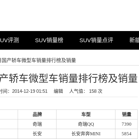
SUV评测
SUV销量榜
SUV销量点评
新
年1月国产轿车微型车销量排行榜及销量
月国产轿车微型车销量排行榜及销量
时间：2014-12-19 01:51
编辑
人气值： 158 次
品牌
车型
销量
奇瑞
奇瑞QQ
7390
长安
长安奔奔MINI
5854