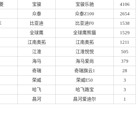
菱
宝骏
宝骏乐驰
4106
众泰
众泰Z100
2654
车
比亚迪
比亚迪F0
1538
全球鹰
全球鹰熊猫
1529
江南奥拓
江南奥拓
1211
江淮
江淮悦悦
505
海马
海马爱尚
379
奇瑞
奇瑞旗云1
28
荣威
荣威E50
3
哈飞
哈飞路宝
3
昌河
昌河爱迪尔
1