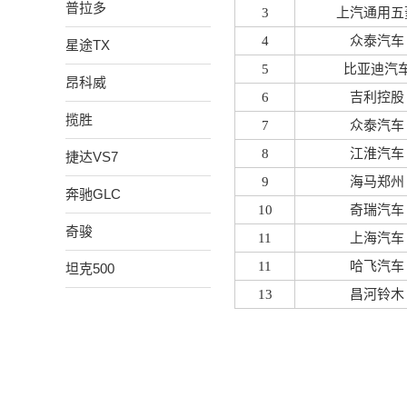
普拉多
3
上汽通用五
4
众泰汽车
星途TX
5
比亚迪汽
昂科威
6
吉利控股
揽胜
7
众泰汽车
8
江淮汽车
捷达VS7
9
海马郑州
奔驰GLC
10
奇瑞汽车
奇骏
11
上海汽车
11
哈飞汽车
坦克500
13
昌河铃木