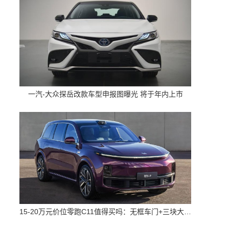
一汽-大众探岳改款车型申报图曝光 将于年内上市
15-20万元价位零跑C11值得买吗：无框车门+三块大屏 配置高空间大