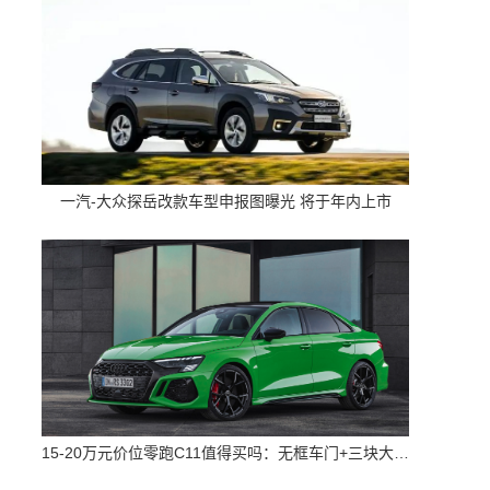
一汽-大众探岳改款车型申报图曝光 将于年内上市
15-20万元价位零跑C11值得买吗：无框车门+三块大屏 配置高空间大