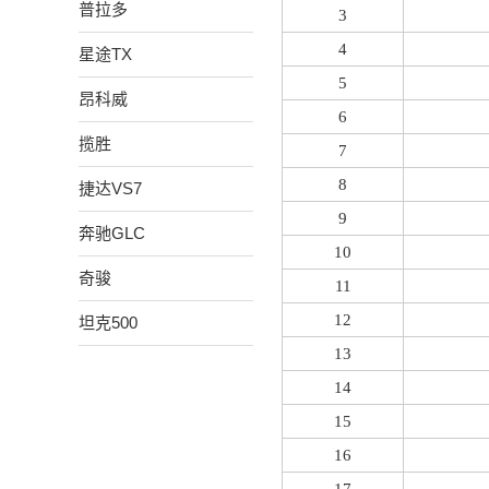
普拉多
3
4
星途TX
5
昂科威
6
揽胜
7
8
捷达VS7
9
奔驰GLC
10
奇骏
11
12
坦克500
13
14
15
16