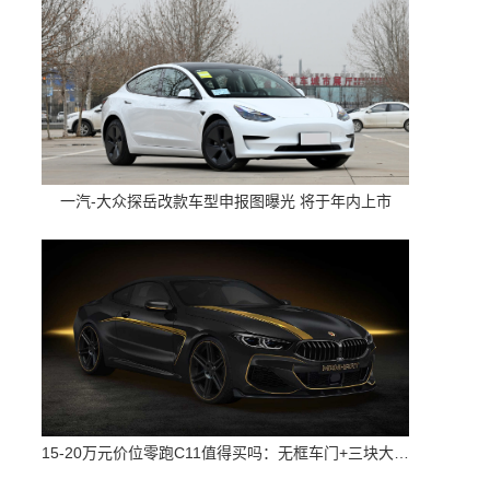
一汽-大众探岳改款车型申报图曝光 将于年内上市
15-20万元价位零跑C11值得买吗：无框车门+三块大屏 配置高空间大