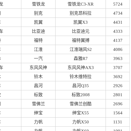
龙
雪铁龙
雪铁龙C3-XR
5724
用
别克
别克昂科拉
4734
车
凯翼
凯翼X3
4431
车
比亚迪
比亚迪元
4333
特
福特
福特翼搏
4137
车
江淮
江淮瑞风S2
4086
林
一汽
森雅R7
3963
车
东风风神
东风风神AX3
3707
木
铃木
铃木维特拉
3692
车
昌河
昌河Q35
2926
致
标致
标致2008
2801
用
雪佛兰
雪佛兰创酷
2696
车
绅宝
绅宝X55
1564
车
力帆
力帆X50
1131