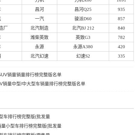
车
力帆
力帆X60
1091
车
昌河
昌河Q25
935
汽
一汽
骏派D60
857
造厂
北汽制造
北汽BJ 212
840
车
潍柴英致
英致G3
782
车
永源
永源A380
420
翔
北汽幻速
幻速S2
335
型SUV销量销量排行榜完整版名单
SUV销量中型/中大型车销量排行榜完整版名单
小型车排行榜完整版(批发量
V销量小型车排行榜完整版(批发量