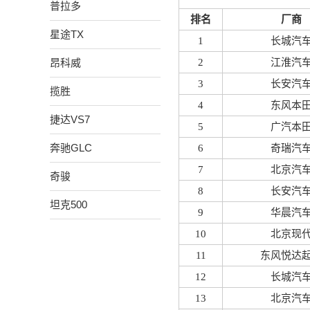
普拉多
排名
厂商
星途TX
1
长城汽
昂科威
2
江淮汽
3
长安汽
揽胜
4
东风本
捷达VS7
5
广汽本
奔驰GLC
6
奇瑞汽
7
北京汽
奇骏
8
长安汽
坦克500
9
华晨汽
10
北京现
11
东风悦达
12
长城汽
13
北京汽