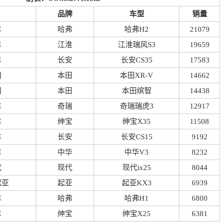
品牌
车型
销量
车
哈弗
哈弗H2
21079
车
江淮
江淮瑞风S3
19659
车
长安
长安CS35
17583
田
本田
本田XR-V
14662
田
本田
本田缤智
14438
车
奇瑞
奇瑞瑞虎3
12917
车
绅宝
绅宝X35
11508
车
长安
长安CS15
9192
车
中华
中华V3
8232
代
现代
现代ix25
8044
起亚
起亚
起亚KX3
6939
车
哈弗
哈弗H1
6800
车
绅宝
绅宝X25
6381