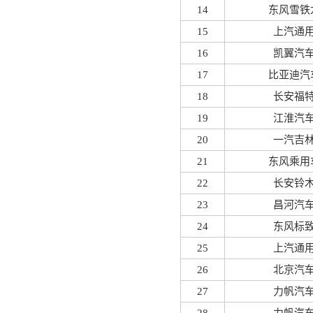
14
东风雪铁
15
上汽通
16
凯翼汽
17
比亚迪汽
18
长安福
19
江淮汽
20
一汽吉
21
东风乘用
22
长安铃
23
昌河汽
24
东风标
25
上汽通
26
北京汽
27
力帆汽