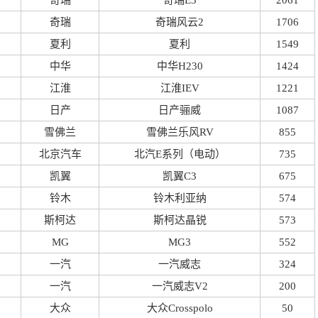
奇瑞
奇瑞E3
2061
奇瑞
奇瑞风云2
1706
夏利
夏利
1549
中华
中华H230
1424
江淮
江淮IEV
1221
日产
日产骊威
1087
雪佛兰
雪佛兰乐风RV
855
北京汽车
北汽E系列（电动）
735
凯翼
凯翼C3
675
铃木
铃木利亚纳
574
斯柯达
斯柯达晶锐
573
MG
MG3
552
一汽
一汽威志
324
一汽
一汽威志V2
200
大众
大众Crosspolo
50