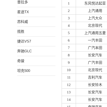
普拉多
1
东风悦达起亚
2
上汽通用
星途TX
3
上汽大众
昂科威
4
北京现代
揽胜
5
上汽通用五菱
6
一汽丰田
捷达VS7
7
广汽本田
奔驰GLC
8
长安汽车
奇骏
9
广汽丰田
10
北京现代
坦克500
11
吉利汽车
12
长安铃木
13
长安汽车
14
长安汽车