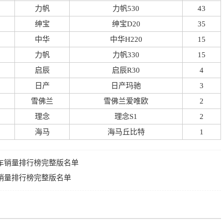
力帆
力帆530
43
绅宝
绅宝D20
35
中华
中华H220
15
力帆
力帆330
15
启辰
启辰R30
4
日产
日产玛驰
3
雪佛兰
雪佛兰爱唯欧
2
理念
理念S1
2
海马
海马丘比特
1
凑型车销量排行榜完整版名单
车销量排行榜完整版名单