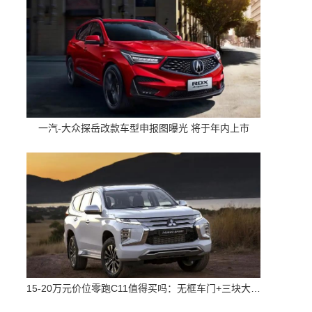
一汽-大众探岳改款车型申报图曝光 将于年内上市
15-20万元价位零跑C11值得买吗：无框车门+三块大屏 配置高空间大