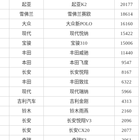
起亚
起亚K2
20177
雪佛兰
雪佛兰赛欧
18614
大众
大众新POLO
16160
现代
现代悦纳
15422
宝骏
宝骏310
15006
丰田
丰田威驰
11440
本田
本田飞度
9547
长安
长安悦翔
8167
丰田
丰田致炫
6322
现代
现代瑞纳
5966
吉利汽车
吉利金刚
4313
铃木
铃木雨燕
2160
长安
长安悦翔V3
2096
长安
长安CX20
2077