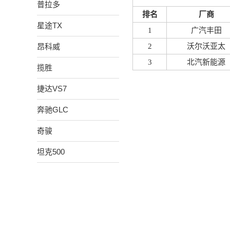
普拉多
排名
厂商
星途TX
1
广汽丰田
昂科威
2
沃尔沃亚太
3
北汽新能源
揽胜
捷达VS7
奔驰GLC
奇骏
坦克500