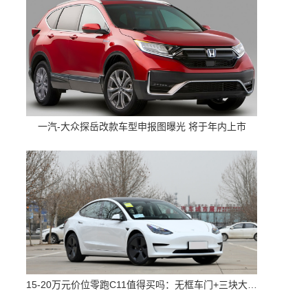
一汽-大众探岳改款车型申报图曝光 将于年内上市
15-20万元价位零跑C11值得买吗：无框车门+三块大屏 配置高空间大