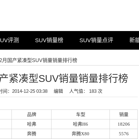
SUV评测
SUV销量榜
SUV销量点评
新
4年2月国产紧凑型SUV销量销量排行榜
月国产紧凑型SUV销量销量排行榜
时间：2014-12-25 03:38
编辑
人气值： 183 次
品牌
车型
销量
哈弗
哈弗H6
18206
奔腾
奔腾X80
5576