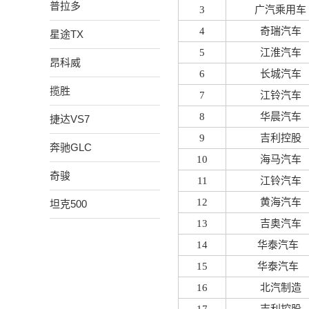
普拉多
3
广汽乘用车
4
奇瑞汽车
星途TX
5
江淮汽车
昂科威
6
长城汽车
揽胜
7
江铃汽车
8
华晨汽车
捷达VS7
9
吉利控股
奔驰GLC
10
海马汽车
奇骏
11
江铃汽车
12
黄海汽车
坦克500
13
吉奥汽车
14
华泰汽车
15
华泰汽车
16
北汽制造