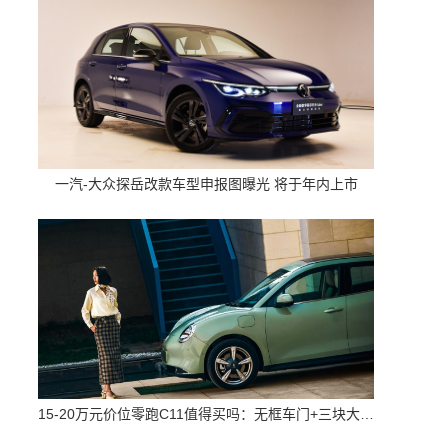
一汽-大众探岳改款车型申报图曝光 将于年内上市
15-20万元价位零跑C11值得买吗：无框车门+三块大屏 配置高空间大