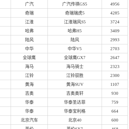
广汽
广汽传祺GS5
4956
奇瑞
奇瑞瑞虎5
4285
江淮
江淮瑞风S5
3724
哈弗
哈弗H5
3409
陆风
陆风
2993
中华
中华V5
2703
全球鹰
全球鹰GX7
2647
海马
海马骑士
2323
江铃
江铃驭胜
2300
黄海
黄海SUV
1107
吉奥
吉奥奥轩
930
华泰
华泰圣达菲
759
华泰
华泰宝利格
664
北京汽车
北京40
600