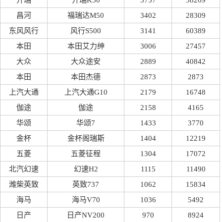
开瑞
开瑞K50
3757
58269
昌河
福瑞达M50
3402
28309
东风风行
风行S500
3141
60389
本田
本田艾力绅
3006
27457
大众
大众途安
2889
40842
本田
本田杰德
2873
2873
上汽大通
上汽大通G10
2179
16748
伽途
伽途
2158
4165
华颂
华颂7
1433
3770
金杯
金杯阁瑞斯
1404
12219
五菱
五菱征程
1304
17072
北汽幻速
幻速H2
1115
11490
潍柴英致
英致737
1062
15834
海马
海马V70
1036
5492
日产
日产NV200
970
8924