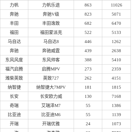
力帆
力帆乐途
863
11026
奔驰
奔驰V级
823
5071
丰田
丰田逸致
682
6470
福田
福田蒙派克
522
5133
马自达
马自达8
446
1262
奔驰
奔驰威霆
439
2638
东风风度
东风帅客
388
5410
福汽启腾
启腾MPV
273
2359
潍柴英致
英致727
262
4151
纳智捷
纳智捷大7MPV
181
1815
长安
长安欧力威
130
7168
奇瑞
艾瑞泽M7
55
1386
比亚迪
比亚迪M6
55
1139
开瑞
开瑞优雅
24
1073