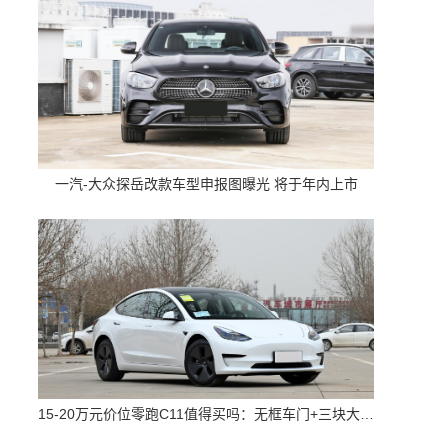
一汽-大众探岳改款车型申报图曝光 将于年内上市
15-20万元价位零跑C11值得买吗：无框车门+三块大屏 配置高空间大