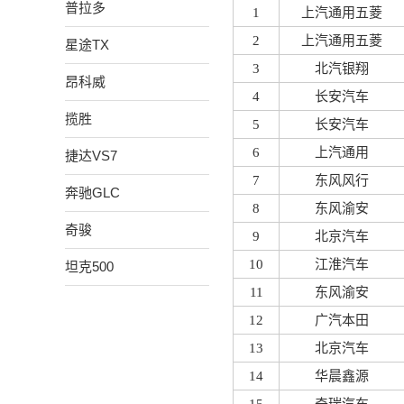
普拉多
1
上汽通用五菱
2
上汽通用五菱
星途TX
3
北汽银翔
昂科威
4
长安汽车
揽胜
5
长安汽车
6
上汽通用
捷达VS7
7
东风风行
奔驰GLC
8
东风渝安
奇骏
9
北京汽车
10
江淮汽车
坦克500
11
东风渝安
12
广汽本田
13
北京汽车
14
华晨鑫源