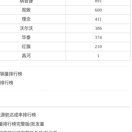
纳智捷
891
观致
600
理念
411
沃尔沃
386
华泰
374
红旗
210
昌河
1
别销量排行榜
量排行榜
能源航达成率排行榜
销量排行榜完整版(批发量