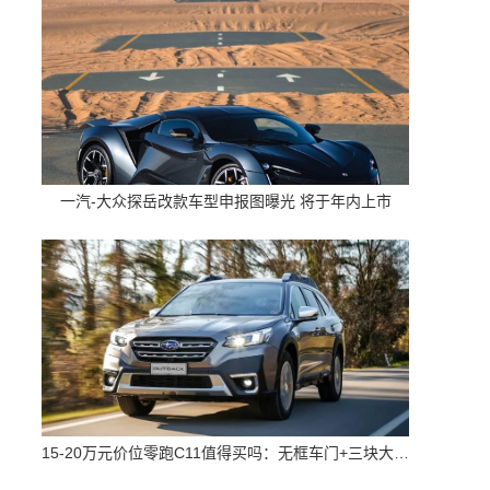
一汽-大众探岳改款车型申报图曝光 将于年内上市
15-20万元价位零跑C11值得买吗：无框车门+三块大屏 配置高空间大