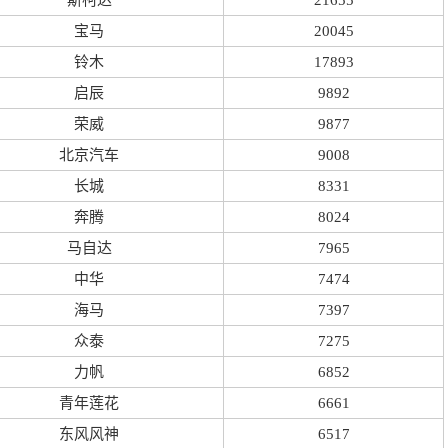
斯柯达
21655
宝马
20045
铃木
17893
启辰
9892
荣威
9877
北京汽车
9008
长城
8331
奔腾
8024
马自达
7965
中华
7474
海马
7397
众泰
7275
力帆
6852
青年莲花
6661
东风风神
6517