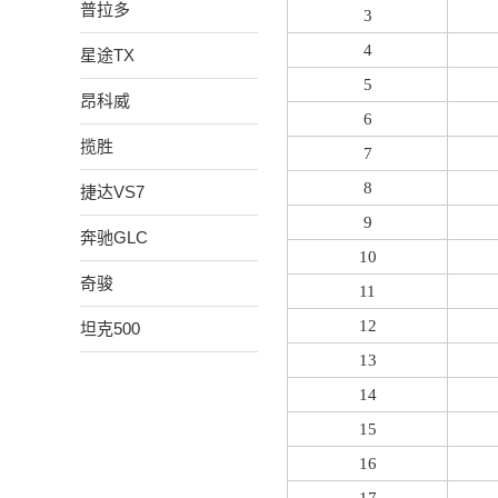
普拉多
3
4
星途TX
5
昂科威
6
揽胜
7
8
捷达VS7
9
奔驰GLC
10
奇骏
11
12
坦克500
13
14
15
16