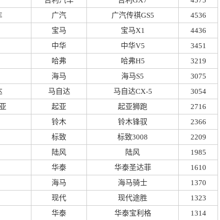
吉利汽车
吉利GX7
4575
车
广汽
广汽传祺GS5
4536
宝马
宝马X1
4436
中华
中华V5
3451
哈弗
哈弗H5
3219
海马
海马S5
3075
达
马自达
马自达CX-5
3054
亚
起亚
起亚狮跑
2716
铃木
铃木锋驭
2366
标致
标致3008
2209
陆风
陆风
1985
华泰
华泰圣达菲
1610
海马
海马骑士
1370
现代
现代途胜
1323
华泰
华泰宝利格
1314