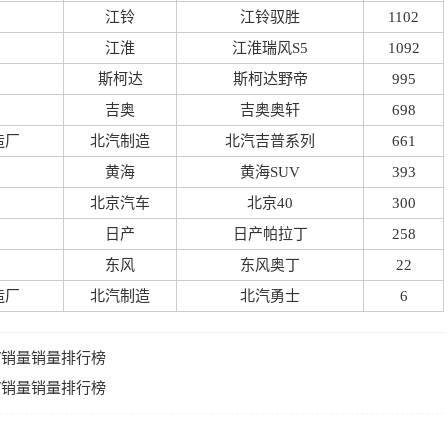
江铃
江铃驭胜
1102
江淮
江淮瑞风S5
1092
斯柯达
斯柯达野帝
995
吉奥
吉奥奥轩
698
造厂
北汽制造
北汽吉普系列
661
黄海
黄海SUV
393
北京汽车
北京40
300
日产
日产帕拉丁
258
东风
东风奥丁
22
造厂
北汽制造
北汽勇士
6
UV销量销量排行榜
UV销量销量排行榜