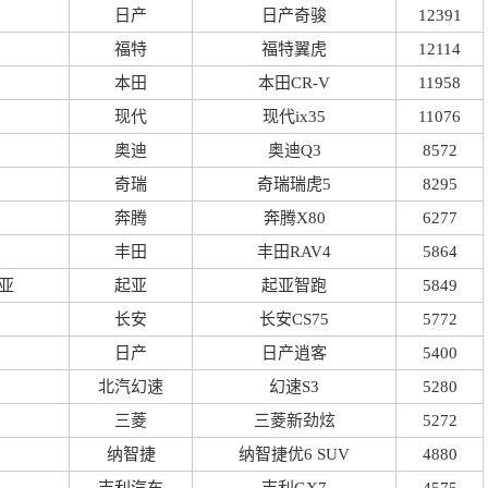
日产
日产奇骏
12391
福特
福特翼虎
12114
本田
本田CR-V
11958
现代
现代ix35
11076
奥迪
奥迪Q3
8572
奇瑞
奇瑞瑞虎5
8295
奔腾
奔腾X80
6277
丰田
丰田RAV4
5864
亚
起亚
起亚智跑
5849
长安
长安CS75
5772
日产
日产逍客
5400
北汽幻速
幻速S3
5280
三菱
三菱新劲炫
5272
纳智捷
纳智捷优6 SUV
4880