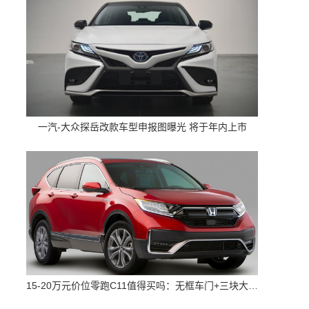
一汽-大众探岳改款车型申报图曝光 将于年内上市
15-20万元价位零跑C11值得买吗：无框车门+三块大屏 配置高空间大