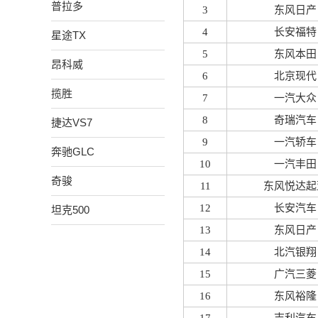
普拉多
3
东风日产
4
长安福特
星途TX
5
东风本田
昂科威
6
北京现代
揽胜
7
一汽大众
8
奇瑞汽车
捷达VS7
9
一汽轿车
奔驰GLC
10
一汽丰田
奇骏
11
东风悦达起
12
长安汽车
坦克500
13
东风日产
14
北汽银翔
15
广汽三菱
16
东风裕隆