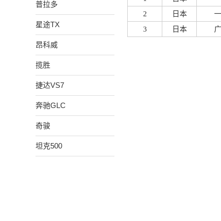
普拉多
2
日本
星途TX
3
日本
昂科威
揽胜
捷达VS7
奔驰GLC
奇骏
坦克500