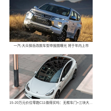
一汽-大众探岳改款车型申报图曝光 将于年内上市
15-20万元价位零跑C11值得买吗：无框车门+三块大屏 配置高空间大