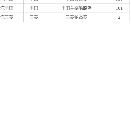
一汽丰田
丰田
丰田兰德酷路泽
101
广汽三菱
三菱
三菱帕杰罗
2