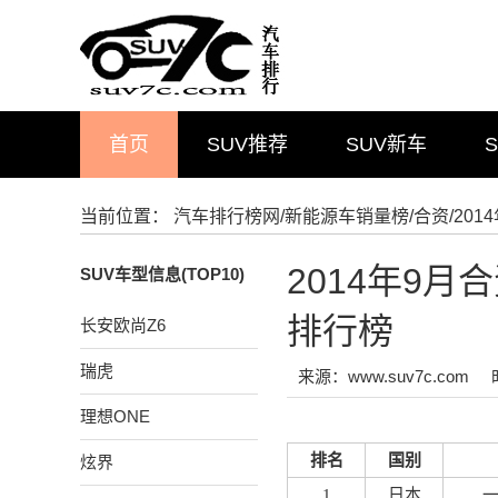
首页
SUV推荐
SUV新车
当前位置：
汽车排行榜网
/
新能源车销量榜
/
合资
/20
2014年9
SUV车型信息(TOP10)
排行榜
长安欧尚Z6
瑞虎
来源：www.suv7c.com
理想ONE
排名
国别
炫界
1
日本