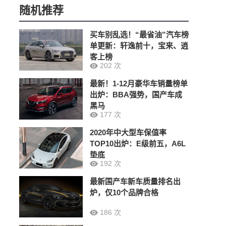
随机推荐
买车别乱选！“最省油”汽车榜
单更新：轩逸前十，宝来、逍
客上榜
202 次
最新！1-12月豪华车销量榜单
出炉：BBA强势，国产车成
黑马
177 次
2020年中大型车保值率
TOP10出炉：E级前五，A6L
垫底
192 次
最新国产车新车质量排名出
炉，仅10个品牌合格
186 次