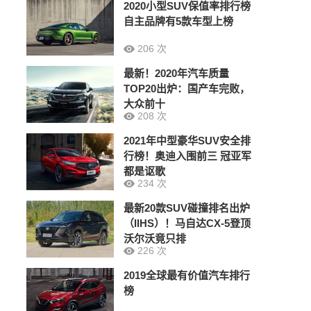
2020小型SUV保值率排行榜
自主品牌有5款车型上榜
206 次
最新！2020年汽车质量
TOP20出炉：国产车完败，
大众前十
208 次
2021年中型豪华SUV安全排
行榜！奥迪入围前三 冠亚军
都是讴歌
234 次
最新20款SUV碰撞排名出炉
（IIHS）！马自达CX-5登顶
沃尔沃竟只排
226 次
2019全球最有价值汽车排行
榜