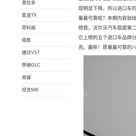
普拉多
现明显下降，所以进口车
星途TX
量最可靠呢？本期内容就
昂科威
榜首，沃尔沃汽车屈居第二
它上榜的五个进口车品牌
揽胜
克。最新！质量最可靠的
捷达VS7
奔驰GLC
奇骏
坦克500