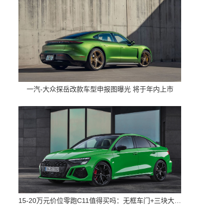
一汽-大众探岳改款车型申报图曝光 将于年内上市
15-20万元价位零跑C11值得买吗：无框车门+三块大屏 配置高空间大