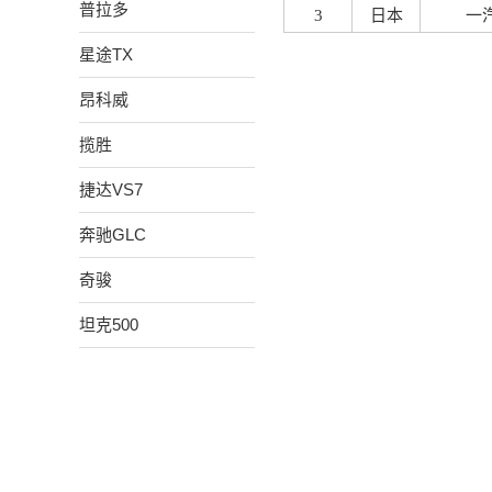
普拉多
3
日本
一
星途TX
昂科威
揽胜
捷达VS7
奔驰GLC
奇骏
坦克500