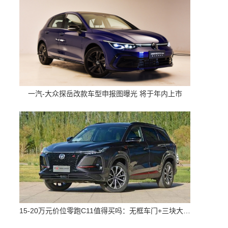
一汽-大众探岳改款车型申报图曝光 将于年内上市
15-20万元价位零跑C11值得买吗：无框车门+三块大屏 配置高空间大